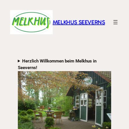
Zum
Inhalt
springen
MELKHUS SEEVERNS
Herzlich Willkommen beim Melkhus in
Seeverns!